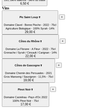
33cl, Bière italienne - bière du stade
6,50 €
Vins
+
Pic Saint Loup🍷
Domaine Clavel - Bonne Pioche - 2022 - 75cl
Agriculture Biologique - 100% Syrah -14%
29,00 €
+
Côtes du Rhône🍷
Domaine La Florane - A Fleur - 2022 - 75cl
Grenache / Syrah / Cinsault / Carignan - 14%
22,00 €
+
Côtes de Gascogne🍷
Domaine Chemin des Persuades - 2021
Gros Manseng / Sauvignon - 11,5% - 75cl
19,00 €
+
Pinot Noir🍷
Domaine Castelnau -Pays d'Oc 2022
100% Pinot Noir - 75cl
17,00 €