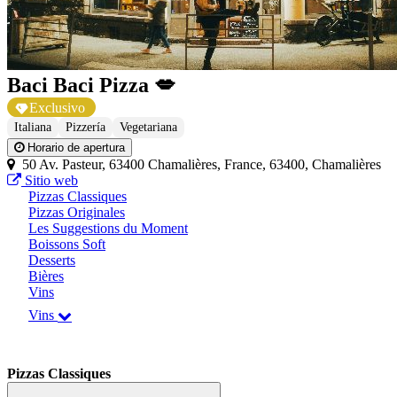
Baci Baci Pizza 💋
Exclusivo
Italiana
Pizzería
Vegetariana
Horario de apertura
50 Av. Pasteur, 63400 Chamalières, France, 63400, Chamalières
Sitio web
Pizzas Classiques
Pizzas Originales
Les Suggestions du Moment
Boissons Soft
Desserts
Bières
Vins
Vins
Pizzas Classiques