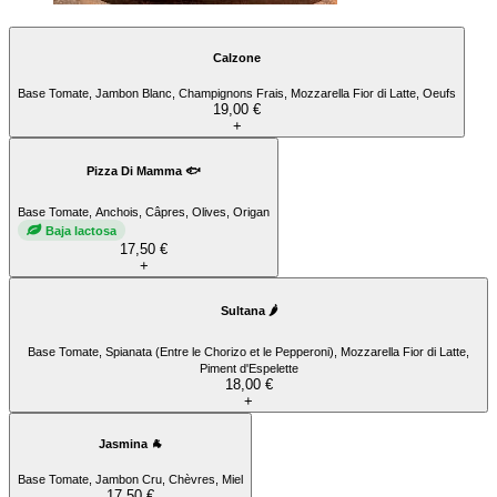
Calzone
Base Tomate, Jambon Blanc, Champignons Frais, Mozzarella Fior di Latte, Oeufs
19,00 €
+
Pizza Di Mamma 🐟
Base Tomate, Anchois, Câpres, Olives, Origan
Baja lactosa
17,50 €
+
Sultana 🌶️
Base Tomate, Spianata (Entre le Chorizo et le Pepperoni), Mozzarella Fior di Latte,
Piment d'Espelette
18,00 €
+
Jasmina 🐐
Base Tomate, Jambon Cru, Chèvres, Miel
17,50 €