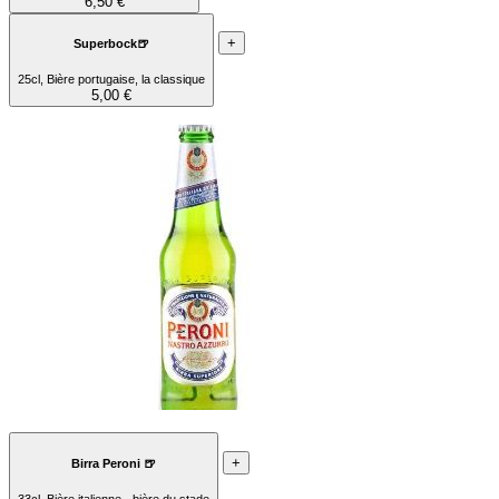
6,50 €
+
Superbock🍺
25cl, Bière portugaise, la classique
5,00 €
+
Birra Peroni 🍺