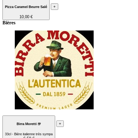
+
Pizza Caramel Beurre Salé
10,00 €
Bières
+
Birra Moretti 🍺
33cl - Bière italienne très sympa