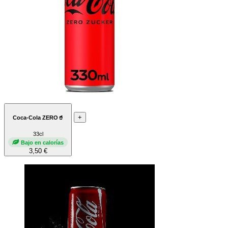
+
Coca-Cola ZERO🥤
33cl
Bajo en calorías
3,50 €