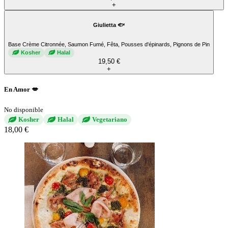
+
Giulietta 🐟
Base Crème Citronnée, Saumon Fumé, Fêta, Pousses d'épinards, Pignons de Pin
Kosher
Halal
19,50 €
+
En Amor 💋
No disponible
Kosher
Halal
Vegetariano
18,00 €