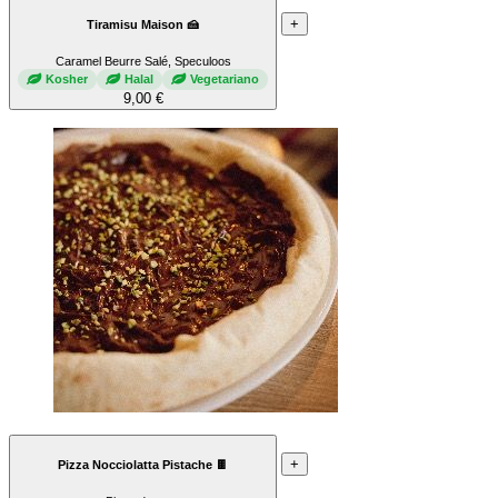
+
Tiramisu Maison 🍰
Caramel Beurre Salé, Speculoos
Kosher
Halal
Vegetariano
9,00 €
+
Pizza Nocciolatta Pistache 🍫