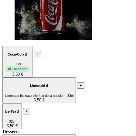
+
Coca-Cola🥤
33cl
Diabético
3,50 €
+
Limonaid🥤
Limonade bio naturelle fruit de la passion - 33cl
6,50 €
+
Ice-Tea🥤
33cl
3,50 €
Desserts